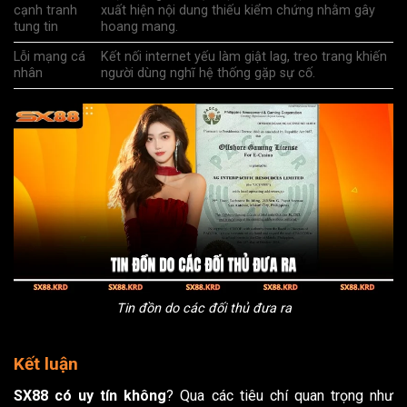
cạnh tranh
xuất hiện nội dung thiếu kiểm chứng nhằm gây
tung tin
hoang mang.
Lỗi mạng cá
Kết nối internet yếu làm giật lag, treo trang khiến
nhân
người dùng nghĩ hệ thống gặp sự cố.
Tin đồn do các đối thủ đưa ra
Kết luận
SX88 có uy tín không
? Qua các tiêu chí quan trọng như