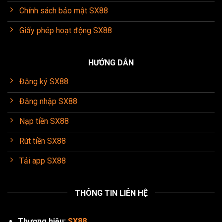
Chính sách bảo mật SX88
Giấy phép hoạt động SX88
HƯỚNG DẪN
Đăng ký SX88
Đăng nhập SX88
Nạp tiền SX88
Rút tiền SX88
Tải app SX88
THÔNG TIN LIÊN HỆ
Thương hiệu:
SX88