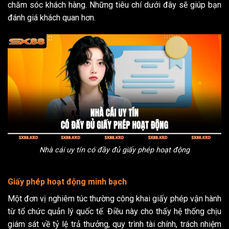
chăm sóc khách hàng. Những tiêu chí dưới đây sẽ giúp bạn
đánh giá khách quan hơn.
Nhà cái uy tín có đầy đủ giấy phép hoạt động
Giấy phép hoạt động minh bạch
Một đơn vị nghiêm túc thường công khai giấy phép vận hành
từ tổ chức quản lý quốc tế. Điều này cho thấy hệ thống chịu
giám sát về tỷ lệ trả thưởng, quy trình tài chính, trách nhiệm