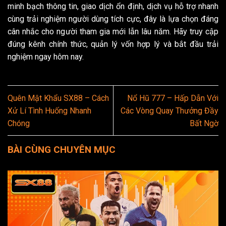
minh bạch thông tin, giao dịch ổn định, dịch vụ hỗ trợ nhanh
cùng trải nghiệm người dùng tích cực, đây là lựa chọn đáng
cân nhắc cho người tham gia mới lẫn lâu năm. Hãy truy cập
đúng kênh chính thức, quản lý vốn hợp lý và bắt đầu trải
nghiệm ngay hôm nay.
Quên Mật Khẩu SX88 – Cách
Nổ Hũ 777 – Hấp Dẫn Với
Xử Lí Tình Huống Nhanh
Các Vòng Quay Thưởng Đầy
Chóng
Bất Ngờ
BÀI CÙNG CHUYÊN MỤC