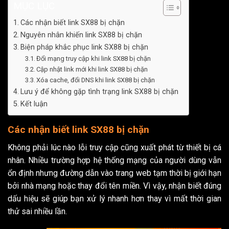
MỤC LỤC
Các nhận biết link SX88 bị chặn
Nguyên nhân khiến link SX88 bị chặn
Biện pháp khắc phục link SX88 bị chặn
Đổi mạng truy cập khi link SX88 bị chặn
Cập nhật link mới khi link SX88 bị chặn
Xóa cache, đổi DNS khi link SX88 bị chặn
Lưu ý để không gặp tình trạng link SX88 bị chặn
Kết luận
Các nhận biết link SX88 bị chặn
Không phải lúc nào lỗi truy cập cũng xuất phát từ thiết bị cá
nhân. Nhiều trường hợp hệ thống mạng của người dùng vẫn
ổn định nhưng đường dẫn vào trang web tạm thời bị giới hạn
bởi nhà mạng hoặc thay đổi tên miền. Vì vậy, nhận biết đúng
dấu hiệu sẽ giúp bạn xử lý nhanh hơn thay vì mất thời gian
thử sai nhiều lần.