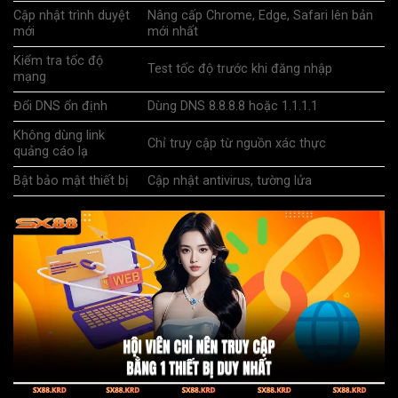
Cập nhật trình duyệt
Nâng cấp Chrome, Edge, Safari lên bản
mới
mới nhất
Kiểm tra tốc độ
Test tốc độ trước khi đăng nhập
mạng
Đổi DNS ổn định
Dùng DNS 8.8.8.8 hoặc 1.1.1.1
Không dùng link
Chỉ truy cập từ nguồn xác thực
quảng cáo lạ
Bật bảo mật thiết bị
Cập nhật antivirus, tường lửa