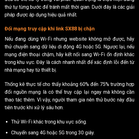
thứ tự từng bước để tránh mất thời gian. Dưới đây là các giải
pháp được áp dụng hiệu quả nhất.
Đổi mạng truy cập khi link SX88 bị chặn
Nếu đang dùng Wi-Fi nhưng website không mở được, hãy
thử chuyển sang dữ liệu di động 4G hoặc 5G. Ngược lại, nếu
mạng điện thoại chậm, hãy kết nối sang Wi-Fi ổn định khác
trong khu vực. Đây là cách nhanh nhất để xác định lỗi đến từ
nhà mạng hay từ thiết bị.
Thống kê thực tế cho thấy khoảng 60% đến 75% trường hợp
đổi nguồn mạng là có thể truy cập lại ngay mà không cần
thao tác thêm. Vì vậy, người tham gia nên thử bước này đầu
tiên trước khi xử lý sâu hơn.
Thử Wi-Fi khác trong khu vực sống.
Chuyển sang 4G hoặc 5G trong 30 giây.