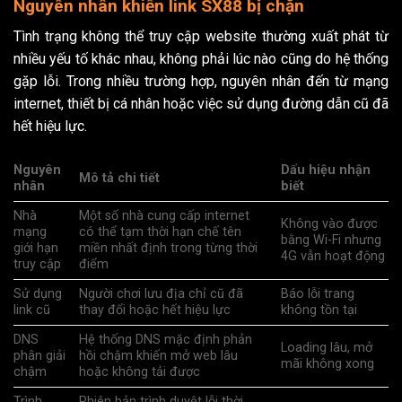
Nguyên nhân khiến link SX88 bị chặn
Tình trạng không thể truy cập website thường xuất phát từ
nhiều yếu tố khác nhau, không phải lúc nào cũng do hệ thống
gặp lỗi. Trong nhiều trường hợp, nguyên nhân đến từ mạng
internet, thiết bị cá nhân hoặc việc sử dụng đường dẫn cũ đã
hết hiệu lực.
Nguyên
Dấu hiệu nhận
Mô tả chi tiết
nhân
biết
Nhà
Một số nhà cung cấp internet
Không vào được
mạng
có thể tạm thời hạn chế tên
bằng Wi-Fi nhưng
giới hạn
miền nhất định trong từng thời
4G vẫn hoạt động
truy cập
điểm
Sử dụng
Người chơi lưu địa chỉ cũ đã
Báo lỗi trang
link cũ
thay đổi hoặc hết hiệu lực
không tồn tại
DNS
Hệ thống DNS mặc định phản
Loading lâu, mở
phân giải
hồi chậm khiến mở web lâu
mãi không xong
chậm
hoặc không tải được
Trình
Phiên bản trình duyệt lỗi thời