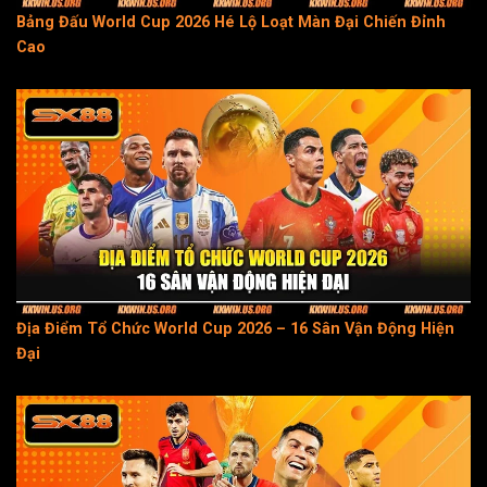
Bảng Đấu World Cup 2026 Hé Lộ Loạt Màn Đại Chiến Đỉnh
Cao
Địa Điểm Tổ Chức World Cup 2026 – 16 Sân Vận Động Hiện
Đại