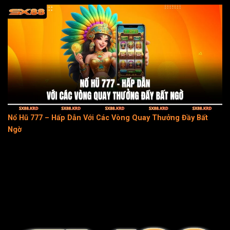
Nổ Hũ 777 – Hấp Dẫn Với Các Vòng Quay Thưởng Đầy Bất
Ngờ