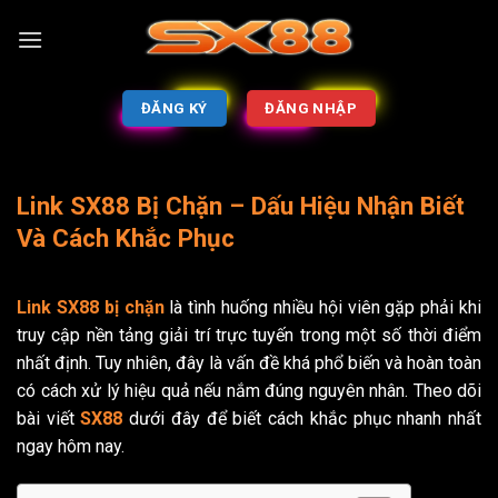
ĐĂNG KÝ
ĐĂNG NHẬP
Link SX88 Bị Chặn – Dấu Hiệu Nhận Biết
Và Cách Khắc Phục
Link SX88 bị chặn
là tình huống nhiều hội viên gặp phải khi
truy cập nền tảng giải trí trực tuyến trong một số thời điểm
nhất định. Tuy nhiên, đây là vấn đề khá phổ biến và hoàn toàn
có cách xử lý hiệu quả nếu nắm đúng nguyên nhân. Theo dõi
bài viết
SX88
dưới đây để biết cách khắc phục nhanh nhất
ngay hôm nay.