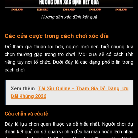
Hướng dẫn xác định kết quả
Các cửa cược trong cách chơi xóc đĩa
Để tham gia thuận lợi hơn, người mới nên biết những lựa
chọn thường gặp trong trò chơi. Mỗi cửa sẽ có cách tính
riêng tùy nơi tổ chức. Dưới đây là các dạng phổ biến trong
cách chơi.
Xem thêm
Tài Xỉu Online - Tham Gia Dễ Dàng, Ưu
Đãi Khủng 2026
Cửa chẵn và cửa lẻ
Đây là lựa chọn quen thuộc và dễ hiểu nhất. Người chơi dự
đoán kết quả có số quân vị chia đều hai màu hoặc lệch nhau