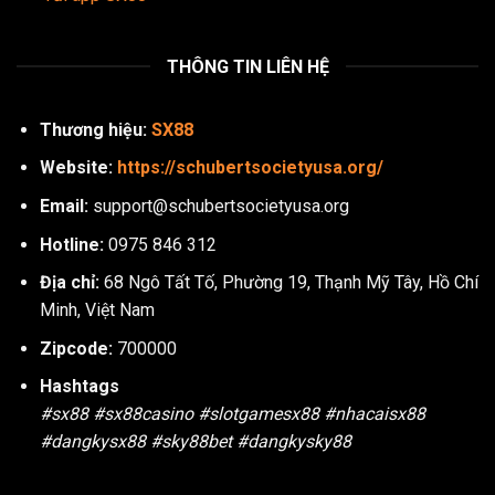
THÔNG TIN LIÊN HỆ
Thương hiệu:
SX88
Website:
https://schubertsocietyusa.org/
Email:
support@schubertsocietyusa.org
Hotline:
0975 846 312
Địa chỉ:
68 Ngô Tất Tố, Phường 19, Thạnh Mỹ Tây, Hồ Chí
Minh, Việt Nam
Zipcode:
700000
Hashtags
#sx88 #sx88casino #slotgamesx88 #nhacaisx88
#dangkysx88 #sky88bet #dangkysky88