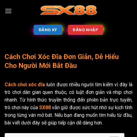
ĐĂNG KÝ
ĐĂNG NHẬP
Cách Chơi Xóc Đĩa Đơn Giản, Dễ Hiểu
Cho Người Mới Bắt Đầu
Cách chơi xóc đĩa
luôn được nhiều người tìm kiếm vì đây là
trò chơi dân gian quen thuộc, có luật đơn giản và nhịp chơi
nhanh. Từ hình thức truyền thống đến phiên bản trực tuyến,
trò chơi này của
SX88
vẫn giữ được sức hút nhờ sự kịch tính
trong từng ván mở bát. Nếu bạn đang muốn tìm hiểu từ đầu,
bài viết dưới đây sẽ giúp tiếp cận dễ dàng hơn.